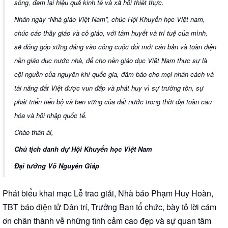
sống, đem lại hiệu quả kinh tế và xã hội thiết thực.
Nhân ngày “Nhà giáo Việt Nam”, chúc Hội Khuyến học Việt nam,
chúc các thầy giáo và cô giáo, với tâm huyết và trí tuệ của mình,
sẽ đóng góp xứng đáng vào công cuộc đổi mới căn bản và toàn diện
nền giáo dục nước nhà, để cho nền giáo dục Việt Nam thực sự là
cội nguồn của nguyên khí quốc gia, đảm bảo cho mọi nhân cách và
tài năng đất Việt được vun đắp và phát huy vì sự trường tồn, sự
phát triển tiến bộ và bền vững của đất nước trong thời đại toàn cầu
hóa và hội nhập quốc tế.
Chào thân ái,
Chủ tịch danh dự Hội Khuyến học Việt Nam
Đại tướng Võ Nguyên Giáp
Phát biểu khai mạc Lễ trao giải, Nhà báo Phạm Huy Hoàn,
TBT báo điện tử Dân trí, Trưởng Ban tổ chức, bày tỏ lời cám
ơn chân thành về những tình cảm cao đẹp và sự quan tâm