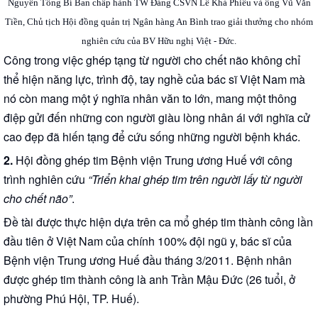
Nguyên Tổng Bí Ban chấp hành TW Đảng CSVN Lê Khả Phiêu và ông Vũ Văn
Tiền, Chủ tịch Hội đồng quản trị Ngân hàng An Bình trao giải thưởng cho nhóm
nghiên cứu của BV Hữu nghị Việt - Đức.
Công trong việc ghép tạng từ người cho chết não không chỉ
thể hiện năng lực, trình độ, tay nghề của bác sĩ Việt Nam mà
nó còn mang một ý nghĩa nhân văn to lớn, mang một thông
điệp gửi đến những con người giàu lòng nhân ái với nghĩa cử
cao đẹp đã hiến tạng để cứu sống những người bệnh khác.
2.
Hội đồng ghép tim Bệnh viện Trung ương Huế với công
trình nghiên cứu
“Triển khai ghép tim trên người lấy từ người
cho chết não”
.
Đề tài được thực hiện dựa trên ca mổ ghép tim thành công lần
đầu tiên ở Việt Nam của chính 100% đội ngũ y, bác sĩ của
Bệnh viện Trung ương Huế đầu tháng 3/2011. Bệnh nhân
được ghép tim thành công là anh Trần Mậu Đức (26 tuổi, ở
phường Phú Hội, TP. Huế).